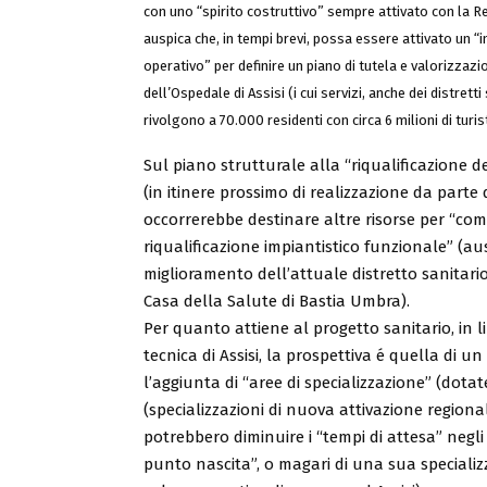
con uno “spirito costruttivo” sempre attivato con la Re
auspica che, in tempi brevi, possa essere attivato un “
operativo” per definire un piano di tutela e valorizzazi
dell’Ospedale di Assisi (i cui servizi, anche dei distretti 
rivolgono a 70.000 residenti con circa 6 milioni di turist
Sul piano strutturale alla “riqualificazione d
(in itinere prossimo di realizzazione da parte 
occorrerebbe destinare altre risorse per “com
riqualificazione impiantistico funzionale” (a
miglioramento dell’attuale distretto sanitari
Casa della Salute di Bastia Umbra).
Per quanto attiene al progetto sanitario, in
tecnica di Assisi, la prospettiva é quella di u
l’aggiunta di “aree di specializzazione” (dotate
(specializzazioni di nuova attivazione regional
potrebbero diminuire i “tempi di attesa” negl
punto nascita”, o magari di una sua specializ