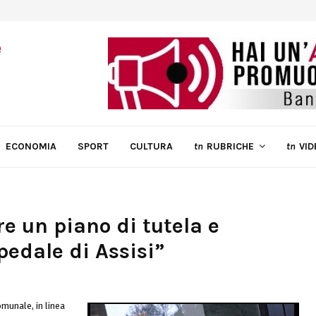
ECONOMIA
SPORT
CULTURA
tn
RUBRICHE
tn
VID
re un piano di tutela e
pedale di Assisi”
omunale, in linea