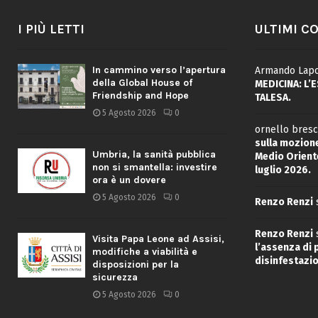
I PIÙ LETTI
ULTIMI C
In cammino verso l’apertura
Armando Lapo
della Global House of
MEDICINA: L’
Friendship and Hope
TALESA.
5 Agosto 2026
0
ornello bresc
sulla mozione
Umbria, la sanità pubblica
Medio Oriente
non si smantella: investire
luglio 2026.
ora è un dovere
5 Agosto 2026
0
Renzo Renzi
Renzo Renzi
Visita Papa Leone ad Assisi,
l’assenza di
modifiche a viabilità e
disinfestazio
disposizioni per la
sicurezza
5 Agosto 2026
0