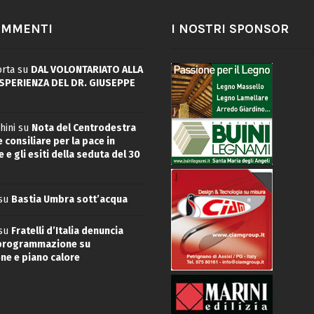
OMMENTI
I NOSTRI SPONSOR
rta
su
DAL VOLONTARIATO ALLA
ESPERIENZA DEL DR. GIUSEPPE
hini
su
Nota del Centrodestra
 consiliare per la pace in
 e gli esiti della seduta del 30
su
Bastia Umbra sott’acqua
su
Fratelli d’Italia denuncia
 programmazione su
ne e piano calore