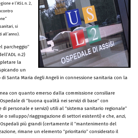
gione e l’ASL n. 2,
incontro
one”
sanitari, si
i all’anno).
el parcheggio”
dell’ADL n.2)
pletare la
uspicando un
o di Santa Maria degli Angeli in connessione sanitaria con la
 linea con quanto emerso dalla commissione consiliare
n Ospedale di “buona qualità nei servizi di base” con
 di personale e servizi) utili al “sistema sanitario regionale”
e o sviluppo/riaggragazione di settori esistenti) e che, anzi,
i Ospedali più grandi (certamente il “mantenimento del
zazione, rimane un elemento “prioritario” considerato il