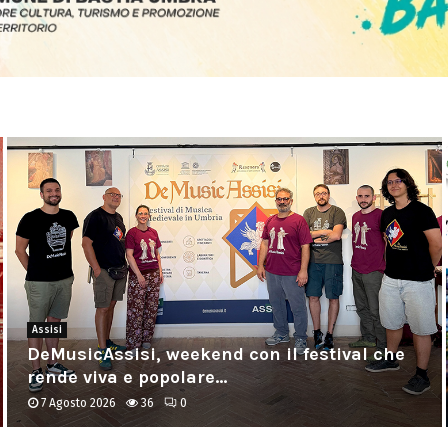
Bastia Umbra
PR FESR 2021-2027: sostegno ai progetti
triennali innovativi delle imprese...
7 Agosto 2026
28
0