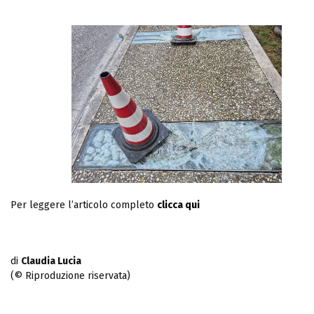
i
28/09/2025 – Lizza ed assegnazione Pa
2025 – 63^ Ed. Palio de...
di
Redazione
24 Ottobre 2025
0
Per leggere l’articolo completo
clicca qui
di
Claudia Lucia
(© Riproduzione riservata)