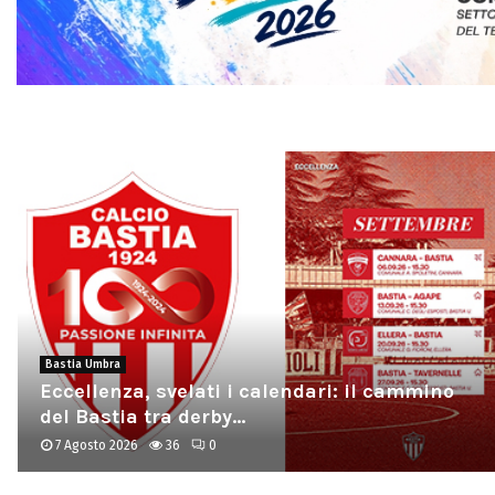
Assisi
DeMusicAssisi, weekend con il festival che
rende viva e popolare...
7 Agosto 2026
36
0