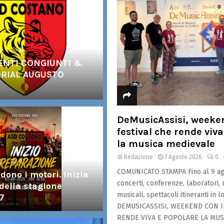
6
0
NTI CONGIUNTI &
ORIAL AUGUSTO
DeMusicAssisi, weeken
festival che rende viv
la musica medievale
di
Redazione
7 Agosto 2026
0
6
0
COMUNICATO STAMPA Fino al 9 ag
dono i motori. Inizia
concerti, conferenze, laboratori,
 della stagione
musicali, spettacoli itineranti in 
7
DEMUSICASSISI, WEEKEND CON I
RENDE VIVA E POPOLARE LA MUS