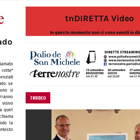
tnDIRETTA Video
In questo momento non ci sono eventi in di
ado
iamato
rotte"
enziati
ato: se
suno si
erranno
TNVIDEO
visivo
a quel
 chiama
ndo la
ontesto