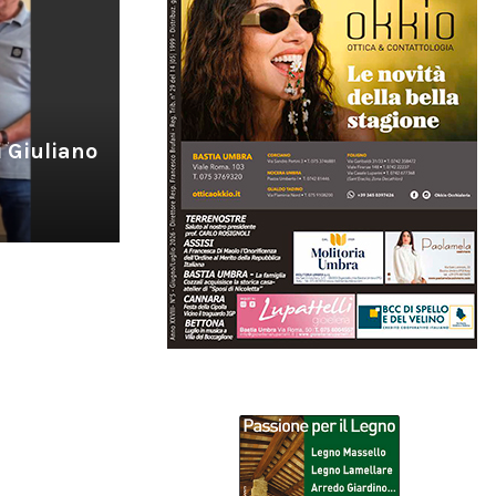
i Giuliano
“Un Nuovo Impulso”. Energie ed e
per il Quartiere Fieristico dell’Um
di
Redazione
27 Gennaio 2026
0