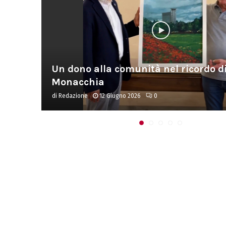
lio
Un dono alla comunità nel ricordo d
Monacchia
di
Redazione
12 Giugno 2026
0