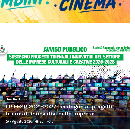
Assisi
Piscina di lusso: il consiglio vota al buio.
Fasulo (Forza...
7 Agosto 2026
467
0