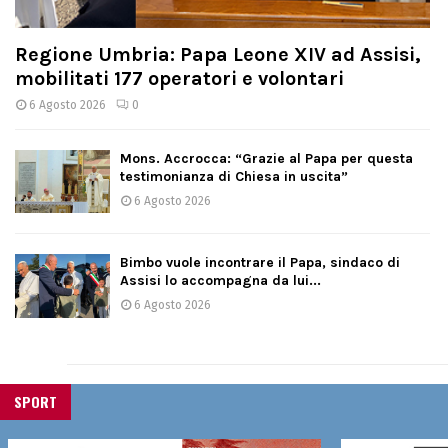
Regione Umbria: Papa Leone XIV ad Assisi,
mobilitati 177 operatori e volontari
6 Agosto 2026
0
Mons. Accrocca: “Grazie al Papa per questa
testimonianza di Chiesa in uscita”
6 Agosto 2026
Bimbo vuole incontrare il Papa, sindaco di
Assisi lo accompagna da lui...
6 Agosto 2026
SPORT