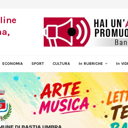
ECONOMIA
SPORT
CULTURA
tn
RUBRICHE
tn
VID