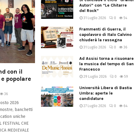
Autori” con “Le Chitarre
del Rock”
31 Luglio 2026
0
54
Frammenti di Guerra, il
capolavoro di Italo Calvino
chiuderà la rassegna
31 Luglio 2026
0
36
Ad Assisi torna a risuonare
la musica del tempo di San
Francesco
d con il
29 Luglio 2026
0
59
a e popolare
Università Libera di Bastia
Umbra: aperte le
36
candidature
osto 2026
27 Luglio 2026
0
64
 mostre, banchetti
location uniche
L FESTIVAL CHE
ICA MEDIEVALE