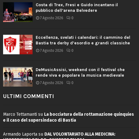
Costa di Trex, Fresi e Guido incantano il
pubblico dell’arena Belvedere
7 Agosto 2026
0
Eccellenza, svelati i calendari: il cammino del
Bastia tra derby d’esordio e grandi classiche
7 Agosto 2026
0
DeMusicAssisi, weekend con il festival che
rende viva e popolare la musica medievale
7 Agosto 2026
0
ULTIMI COMMENTI
Marco Tettamanti
su
La bocciatura della rottamazione quinquies
e il caso del supersindaco di Bastia
Armando Laporta
su
DAL VOLONTARIATO ALLA MEDICINA: