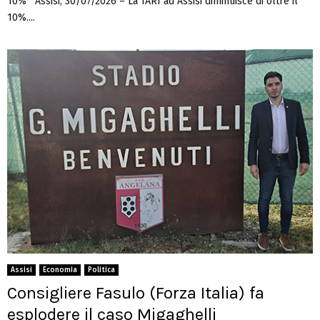
10% Assisi, 30/07/2026 – La TARI ad Assisi diminuisce di oltre il
10%....
Assisi
Economia
Politica
Consigliere Fasulo (Forza Italia) fa
esplodere il caso Migaghelli