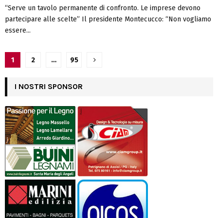
“Serve un tavolo permanente di confronto. Le imprese devono
partecipare alle scelte” Il presidente Montecucco: “Non vogliamo
essere...
Navigazione
1
2
…
95
articoli
I NOSTRI SPONSOR