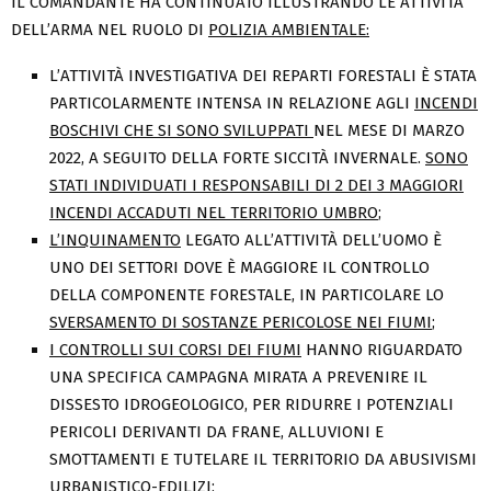
IL COMANDANTE HA CONTINUATO ILLUSTRANDO LE ATTIVITA’
DELL’ARMA NEL RUOLO DI
POLIZIA AMBIENTALE:
L’ATTIVITÀ INVESTIGATIVA DEI REPARTI FORESTALI È STATA
PARTICOLARMENTE INTENSA IN RELAZIONE AGLI
INCENDI
BOSCHIVI CHE SI SONO SVILUPPATI
NEL MESE DI MARZO
2022, A SEGUITO DELLA FORTE SICCITÀ INVERNALE.
SONO
STATI INDIVIDUATI I RESPONSABILI DI 2 DEI 3 MAGGIORI
INCENDI ACCADUTI NEL TERRITORIO UMBRO
;
L’INQUINAMENTO
LEGATO ALL’ATTIVITÀ DELL’UOMO È
UNO DEI SETTORI DOVE È MAGGIORE IL CONTROLLO
DELLA COMPONENTE FORESTALE, IN PARTICOLARE LO
SVERSAMENTO DI SOSTANZE PERICOLOSE NEI FIUMI
;
I CONTROLLI SUI CORSI DEI FIUMI
HANNO RIGUARDATO
UNA SPECIFICA CAMPAGNA MIRATA A PREVENIRE IL
DISSESTO IDROGEOLOGICO, PER RIDURRE I POTENZIALI
PERICOLI DERIVANTI DA FRANE, ALLUVIONI E
SMOTTAMENTI E TUTELARE IL TERRITORIO DA ABUSIVISMI
URBANISTICO-EDILIZI;