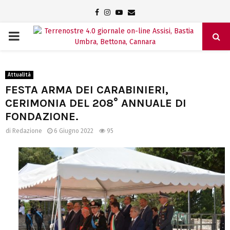
Facebook
Instagram
Youtube
Email
PRIMARY
MENU
Attualità
FESTA ARMA DEI CARABINIERI,
CERIMONIA DEL 208° ANNUALE DI
FONDAZIONE.
di
Redazione
6 Giugno 2022
95