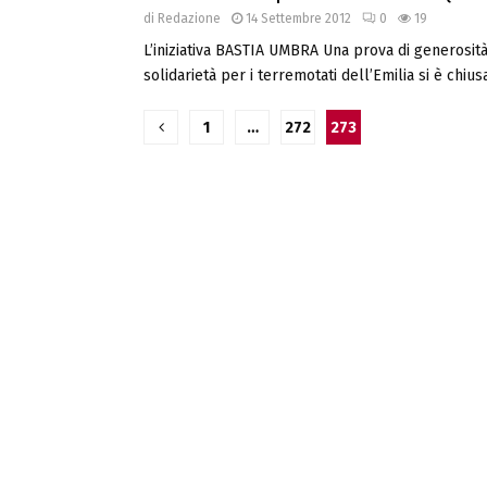
di
Redazione
14 Settembre 2012
0
19
L’iniziativa BASTIA UMBRA Una prova di generosit
solidarietà per i terremotati dell’Emilia si è chiusa
Navigazione
1
…
272
273
articoli