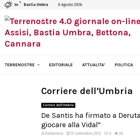
C
Bastia Umbra
6 Agosto 2026
34
TERRENOSTRE
EDITORIALE
ATTUALITA’
POLITICA
Corriere dell’Umbria
Corriere dell'Umbria
De Santis ha firmato a Deruta
giocare alla Vidal”
di
Redazione
15 Settembre 2012
0
26