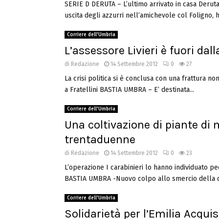
SERIE D DERUTA – L’ultimo arrivato in casa Derut
uscita degli azzurri nell’amichevole col Foligno, ha
Corriere dell'Umbria
L’assessore Livieri è fuori dal
di
Redazione
14 Settembre 2012
0
27
La crisi politica si è conclusa con una frattura n
a Fratellini BASTIA UMBRA – E’ destinata...
Corriere dell'Umbria
Una coltivazione di piante di
trentaduenne
di
Redazione
14 Settembre 2012
0
23
L’operazione I carabinieri lo hanno individuato pe
BASTIA UMBRA -Nuovo colpo allo smercio della dro
Corriere dell'Umbria
Solidarietà per l’Emilia Acquis