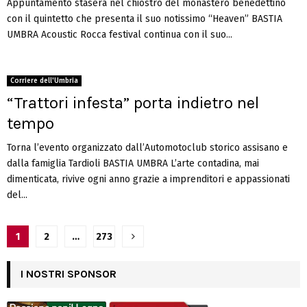
Appuntamento stasera nel chiostro del monastero benedettino
con il quintetto che presenta il suo notissimo “Heaven” BASTIA
UMBRA Acoustic Rocca festival continua con il suo...
Corriere dell'Umbria
“Trattori infesta” porta indietro nel
tempo
Torna l’evento organizzato dall’Automotoclub storico assisano e
dalla famiglia Tardioli BASTIA UMBRA L’arte contadina, mai
dimenticata, rivive ogni anno grazie a imprenditori e appassionati
del...
Navigazione
1
2
…
273
articoli
I NOSTRI SPONSOR