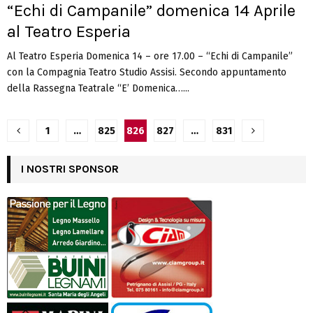
“Echi di Campanile” domenica 14 Aprile
al Teatro Esperia
Al Teatro Esperia Domenica 14 – ore 17.00 – “Echi di Campanile”
con la Compagnia Teatro Studio Assisi. Secondo appuntamento
della Rassegna Teatrale “E’ Domenica…...
Navigazione
1
…
825
826
827
…
831
articoli
I NOSTRI SPONSOR