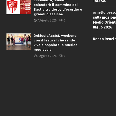
Eccellenza, svelati i
TALESA.
calendari: il cammino del
Bastia tra derby d’esordio e
ornello bresc
grandi classiche
sulla mozione
7 Agosto 2026
0
Medio Oriente
luglio 2026.
DeMusicAssisi, weekend
Renzo Renzi
con il festival che rende
viva e popolare la musica
medievale
7 Agosto 2026
0