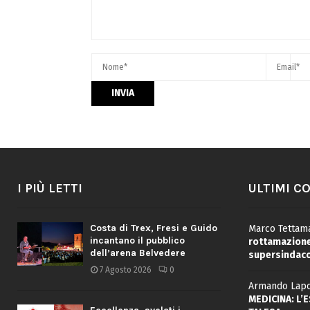
I PIÙ LETTI
ULTIMI C
Costa di Trex, Fresi e Guido
Marco Tettama
incantano il pubblico
rottamazione 
dell’arena Belvedere
supersindaco
7 Agosto 2026
0
Armando Lapo
MEDICINA: L’