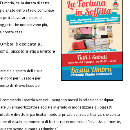
’Umbria, della durata di sette
eggio a lato dello stadio comunale
re potrà lavorare dietro al
 oggetti che non servono più,
le nostre case.
 Umbra, è dedicata al
ismo, piccolo antiquariato e
rciale e spinto della sua
del nord per l’usato e per
unto di ritrovo fisso per
 al commercio Fabrizia Renzini – vengono messi in relazione antiquari,
creare un ammortizzatore sociale in grado di monetizzare gli oggetti
fatti, è diretto in particolar modo ai privati senza partita iva, che con la
nore di vita in un momento di forte crisi economica. L’iniziativa permette,
on questo scopo durante Agriumbria”.