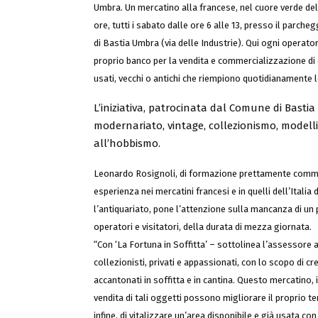
Umbra. Un mercatino alla francese, nel cuore verde dell
ore, tutti i sabato dalle ore 6 alle 13, presso il parch
di Bastia Umbra (via delle Industrie). Qui ogni operato
proprio banco per la vendita e commercializzazione di
usati, vecchi o antichi che riempiono quotidianamente 
L’iniziativa, patrocinata dal Comune di Bastia
modernariato, vintage, collezionismo, modell
all’hobbismo.
Leonardo Rosignoli, di formazione prettamente comme
esperienza nei mercatini francesi e in quelli dell’Italia 
l’antiquariato, pone l’attenzione sulla mancanza di un p
operatori e visitatori, della durata di mezza giornata.
“Con ‘La Fortuna in Soffitta’ – sottolinea l’assessore
collezionisti, privati e appassionati, con lo scopo di 
accantonati in soffitta e in cantina. Questo mercatino, in
vendita di tali oggetti possono migliorare il proprio te
infine, di vitalizzare un’area disponibile e già usata c