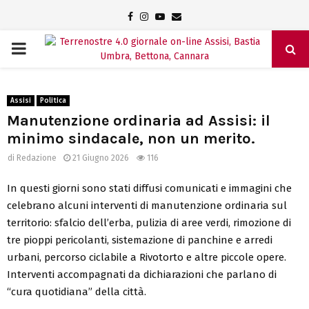
Facebook
Instagram
Youtube
Email
PRIMARY
MENU
Assisi
Politica
Manutenzione ordinaria ad Assisi: il
minimo sindacale, non un merito.
di
Redazione
21 Giugno 2026
116
In questi giorni sono stati diffusi comunicati e immagini che
celebrano alcuni interventi di manutenzione ordinaria sul
territorio: sfalcio dell’erba, pulizia di aree verdi, rimozione di
tre pioppi pericolanti, sistemazione di panchine e arredi
urbani, percorso ciclabile a Rivotorto e altre piccole opere.
Interventi accompagnati da dichiarazioni che parlano di
“cura quotidiana” della città.