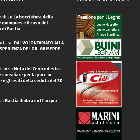
nti
su
La bocciatura della
quinquies e il caso del
 di Bastia
rta
su
DAL VOLONTARIATO ALLA
ESPERIENZA DEL DR. GIUSEPPE
hini
su
Nota del Centrodestra
 consiliare per la pace in
 e gli esiti della seduta del 30
su
Bastia Umbra sott’acqua