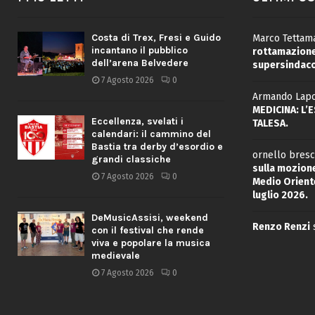
Costa di Trex, Fresi e Guido
Marco Tettama
incantano il pubblico
rottamazione 
dell’arena Belvedere
supersindaco
7 Agosto 2026
0
Armando Lapo
MEDICINA: L’
Eccellenza, svelati i
TALESA.
calendari: il cammino del
Bastia tra derby d’esordio e
ornello bresc
grandi classiche
sulla mozione
7 Agosto 2026
0
Medio Oriente
luglio 2026.
DeMusicAssisi, weekend
Renzo Renzi
con il festival che rende
viva e popolare la musica
medievale
7 Agosto 2026
0