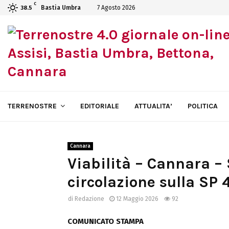
C
Bastia Umbra
7 Agosto 2026
38.5
TERRENOSTRE
EDITORIALE
ATTUALITA’
POLITICA
Cannara
Viabilità – Cannara –
circolazione sulla SP 
di
Redazione
12 Maggio 2026
92
COMUNICATO STAMPA