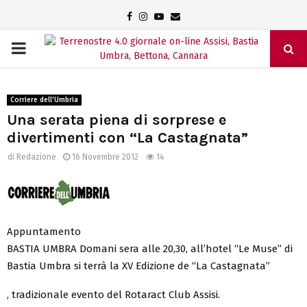
Facebook
Instagram
Youtube
Email
PRIMARY
MENU
Corriere dell'Umbria
Una serata piena di sorprese e
divertimenti con “La Castagnata”
di
Redazione
16 Novembre 2012
14
Appuntamento
BASTIA UMBRA Domani sera alle 20,30, all’hotel “Le Muse” di
Bastia Umbra si terrà la XV Edizione de “La Castagnata”
, tradizionale evento del Rotaract Club Assisi.