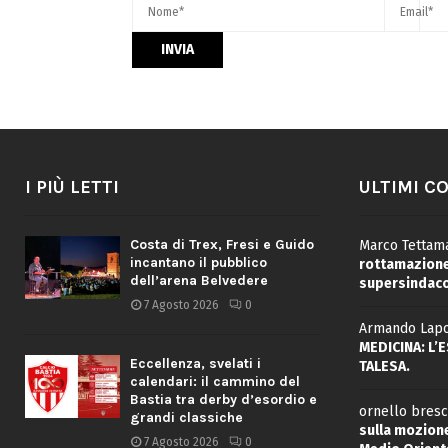
I PIÙ LETTI
ULTIMI C
Costa di Trex, Fresi e Guido
Marco Tettama
incantano il pubblico
rottamazione 
dell’arena Belvedere
supersindaco
7 Agosto 2026
0
Armando Lapo
MEDICINA: L’
Eccellenza, svelati i
TALESA.
calendari: il cammino del
Bastia tra derby d’esordio e
ornello bresc
grandi classiche
sulla mozione
7 Agosto 2026
0