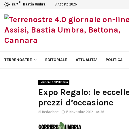
C
Bastia Umbra
8 Agosto 2026
25.7
TERRENOSTRE
EDITORIALE
ATTUALITA’
POLITICA
Corriere dell'Umbria
Expo Regalo: le eccel
prezzi d’occasione
di
Redazione
15 Novembre 2012
36