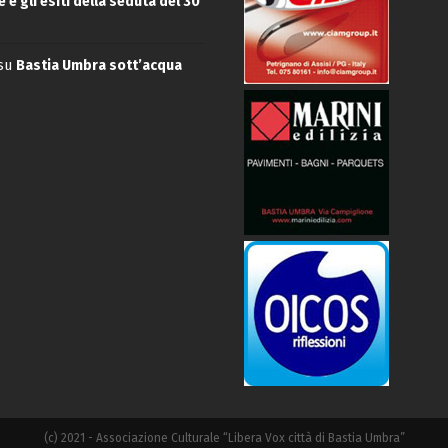
 e gli esiti della seduta del 30
su
Bastia Umbra sott’acqua
(c) 2021 - Associazione Culturale “Libera Vox città di Bastia Umbra”