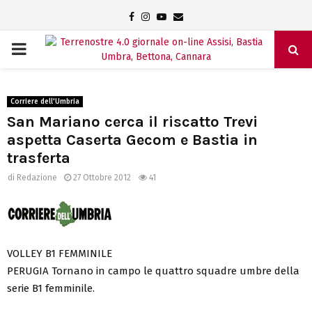
Facebook
Instagram
Youtube
Email
PRIMARY
MENU
Corriere dell'Umbria
San Mariano cerca il riscatto Trevi
aspetta Caserta Gecom e Bastia in
trasferta
di
Redazione
27 Ottobre 2012
41
VOLLEY B1 FEMMINILE
PERUGIA Tornano in campo le quattro squadre umbre della
serie B1 femminile.