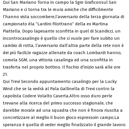
Qui San Mariano Torna in campo la Sgm Graficonsul San
Mariano e ci torna tra le mura amiche che difficilmente
l’hanno vista soccombere,l’avversario della terza giornata di
campionato èla “Lardini Filottrano” della ex Martina
Piattella. Dopo lapesante sconfitta in quel di Scandicci, un
incontrocasalingo è quello che ci vuole per fare subito un
cambio di rotta, l’avversario dall’altra parte della rete non è
dei più facili,le ragazze allenate da coach Lombardi hanno,
comela SGM, una vittoria casalinga ed una sconfitta in
trasferta nel proprio bottino. Il fischio d’inizio sarà alle ore
21.
Qui Trevi Secondo appuntamento casalingo per la Lucky
Wind che se la vedrà al Pala Gallinella di Trevi contro la
capolista Codere Volalto Caserta.Altro osso duro perle
trevane alla ricerca del primo successo stagionale, che
darebbe morale ad una squadra che non è finora riuscita a
concretizzare al meglio il buon gioco espressoin campo.La
speranza è quella di veder meglio finalizzato il grande lavoro