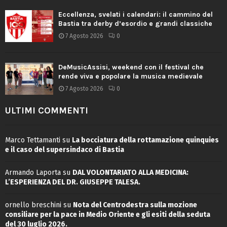
Eccellenza, svelati i calendari: il cammino del
Bastia tra derby d’esordio e grandi classiche
7 Agosto 2026
0
DeMusicAssisi, weekend con il festival che
rende viva e popolare la musica medievale
7 Agosto 2026
0
ULTIMI COMMENTI
Marco Tettamanti
su
La bocciatura della rottamazione quinquies
e il caso del supersindaco di Bastia
Armando Laporta
su
DAL VOLONTARIATO ALLA MEDICINA:
L’ESPERIENZA DEL DR. GIUSEPPE TALESA.
ornello breschini
su
Nota del Centrodestra sulla mozione
consiliare per la pace in Medio Oriente e gli esiti della seduta
del 30 luglio 2026.