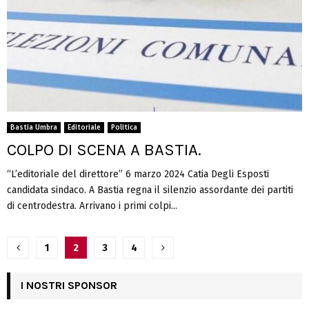
Bastia Umbra
Editoriale
Politica
COLPO DI SCENA A BASTIA.
“L’editoriale del direttore” 6 marzo 2024 Catia Degli Esposti
candidata sindaco. A Bastia regna il silenzio assordante dei partiti
di centrodestra. Arrivano i primi colpi...
Navigazione
1
2
3
4
articoli
I NOSTRI SPONSOR