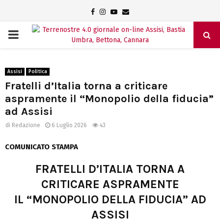
Facebook
Instagram
Youtube
Email
PRIMARY
MENU
Assisi
Politica
Fratelli d’Italia torna a criticare
aspramente il “Monopolio della fiducia”
ad Assisi
di
Redazione
6 Luglio 2026
43
COMUNICATO STAMPA
FRATELLI D’ITALIA TORNA A
CRITICARE ASPRAMENTE
IL “MONOPOLIO DELLA FIDUCIA” AD
ASSISI