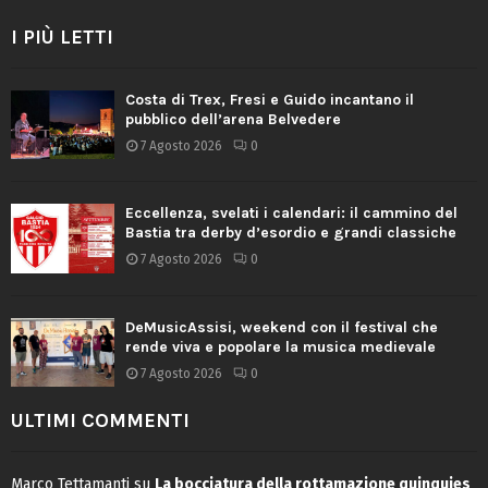
I PIÙ LETTI
Costa di Trex, Fresi e Guido incantano il
pubblico dell’arena Belvedere
7 Agosto 2026
0
Eccellenza, svelati i calendari: il cammino del
Bastia tra derby d’esordio e grandi classiche
7 Agosto 2026
0
DeMusicAssisi, weekend con il festival che
rende viva e popolare la musica medievale
7 Agosto 2026
0
ULTIMI COMMENTI
Marco Tettamanti
su
La bocciatura della rottamazione quinquies