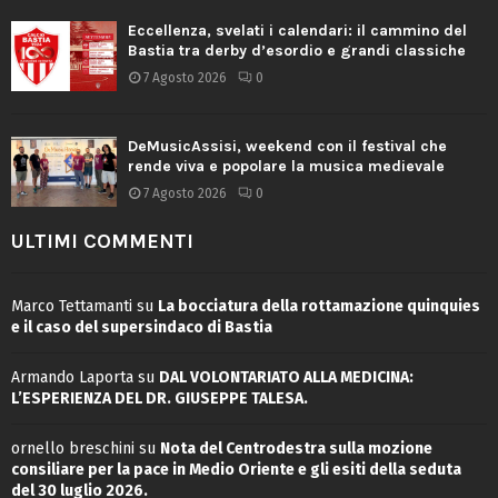
Eccellenza, svelati i calendari: il cammino del
Bastia tra derby d’esordio e grandi classiche
7 Agosto 2026
0
DeMusicAssisi, weekend con il festival che
rende viva e popolare la musica medievale
7 Agosto 2026
0
ULTIMI COMMENTI
Marco Tettamanti
su
La bocciatura della rottamazione quinquies
e il caso del supersindaco di Bastia
Armando Laporta
su
DAL VOLONTARIATO ALLA MEDICINA:
L’ESPERIENZA DEL DR. GIUSEPPE TALESA.
ornello breschini
su
Nota del Centrodestra sulla mozione
consiliare per la pace in Medio Oriente e gli esiti della seduta
del 30 luglio 2026.