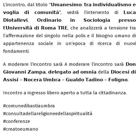
L’incontro, dal titolo “𝗨𝗺𝗮𝗻𝗲𝘀𝗶𝗺𝗼: 𝘁𝗿𝗮 𝗶𝗻𝗱𝗶𝘃𝗶𝗱𝘂𝗮𝗹𝗶𝘀𝗺𝗼 𝗲
𝘃𝗼𝗴𝗹𝗶𝗮 𝗱𝗶 𝗰𝗼𝗺𝘂𝗻𝗶𝘁𝗮̀”, vedrà l’intervento di 𝗟𝘂𝗰𝗮
𝗗𝗶𝗼𝘁𝗮𝗹𝗹𝗲𝘃𝗶, 𝗢𝗿𝗱𝗶𝗻𝗮𝗿𝗶𝗼 𝗶𝗻 𝗦𝗼𝗰𝗶𝗼𝗹𝗼𝗴𝗶𝗮 𝗽𝗿𝗲𝘀𝘀𝗼
𝗹’𝗨𝗻𝗶𝘃𝗲𝗿𝘀𝗶𝘁𝗮̀ 𝗱𝗶 𝗥𝗼𝗺𝗮 𝗧𝗥𝗘, che analizzerà a tensione tra
l’affermazione del singolo nella polis e il bisogno umano di
appartenenza sociale in un’epoca di ricerca di nuovi
fondamenti.
A moderare l’incontro sarà A moderare l’incontro sarà 𝗗𝗼𝗻
𝗚𝗶𝗼𝘃𝗮𝗻𝗻𝗶 𝗭𝗮𝗺𝗽𝗮, 𝗱𝗲𝗹𝗲𝗴𝗮𝘁𝗼 𝗮𝗱 𝗼𝗺𝗻𝗶𝗮 della 𝗗𝗶𝗼𝗰𝗲𝘀𝗶 𝗱𝗶
𝗔𝘀𝘀𝗶𝘀𝗶 – 𝗡𝗼𝗰𝗲𝗿𝗮 𝗨𝗺𝗯𝗿𝗮 – 𝗚𝘂𝗮𝗹𝗱𝗼 𝗧𝗮𝗱𝗶𝗻𝗼 – 𝗙𝗼𝗹𝗶𝗴𝗻𝗼.
Incontro a ingresso libero aperto a tutta la cittadinanza.
#comunedibastiaumbra
#consultadellareligioneedellaspiritualità
#conferenze
#creatoeumano