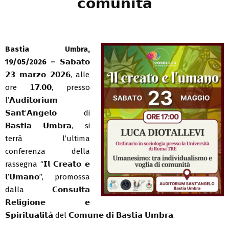
𝗰𝗼𝗺𝘂𝗻𝗶𝘁𝗮̀
Bastia Umbra,
19/05/2026 –
𝗦𝗮𝗯𝗮𝘁𝗼
𝟮𝟯 𝗺𝗮𝗿𝘇𝗼 𝟮𝟬𝟮𝟲, alle
ore 𝟭𝟳.𝟬𝟬, presso
l’𝗔𝘂𝗱𝗶𝘁𝗼𝗿𝗶𝘂𝗺
𝗦𝗮𝗻𝘁’𝗔𝗻𝗴𝗲𝗹𝗼 di
𝗕𝗮𝘀𝘁𝗶𝗮 𝗨𝗺𝗯𝗿𝗮, si
terrà l’ultima
conferenza della
rassegna “𝗜𝗹 𝗖𝗿𝗲𝗮𝘁𝗼 𝗲
𝗹’𝗨𝗺𝗮𝗻𝗼”, promossa
dalla 𝗖𝗼𝗻𝘀𝘂𝗹𝘁𝗮
𝗥𝗲𝗹𝗶𝗴𝗶𝗼𝗻𝗲 𝗲
𝗦𝗽𝗶𝗿𝗶𝘁𝘂𝗮𝗹𝗶𝘁𝗮̀ del 𝗖𝗼𝗺𝘂𝗻𝗲 𝗱𝗶 𝗕𝗮𝘀𝘁𝗶𝗮 𝗨𝗺𝗯𝗿𝗮.