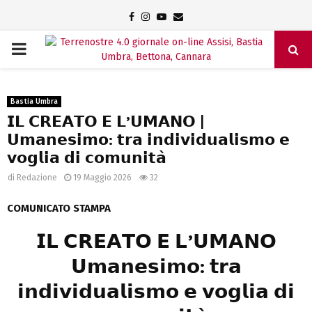
Facebook
Instagram
Youtube
Email
PRIMARY
MENU
Bastia Umbra
𝗜𝗟 𝗖𝗥𝗘𝗔𝗧𝗢 𝗘 𝗟’𝗨𝗠𝗔𝗡𝗢 |
𝗨𝗺𝗮𝗻𝗲𝘀𝗶𝗺𝗼: 𝘁𝗿𝗮 𝗶𝗻𝗱𝗶𝘃𝗶𝗱𝘂𝗮𝗹𝗶𝘀𝗺𝗼 𝗲
𝘃𝗼𝗴𝗹𝗶𝗮 𝗱𝗶 𝗰𝗼𝗺𝘂𝗻𝗶𝘁𝗮̀
di
Redazione
19 Maggio 2026
32
COMUNICATO STAMPA
𝗜𝗟 𝗖𝗥𝗘𝗔𝗧𝗢 𝗘 𝗟’𝗨𝗠𝗔𝗡𝗢
𝗨𝗺𝗮𝗻𝗲𝘀𝗶𝗺𝗼: 𝘁𝗿𝗮
𝗶𝗻𝗱𝗶𝘃𝗶𝗱𝘂𝗮𝗹𝗶𝘀𝗺𝗼 𝗲 𝘃𝗼𝗴𝗹𝗶𝗮 𝗱𝗶