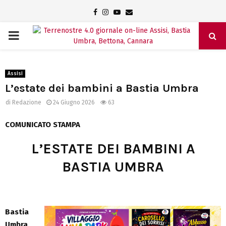
Facebook
Instagram
Youtube
Email
PRIMARY
MENU
Assisi
L’estate dei bambini a Bastia Umbra
di
Redazione
24 Giugno 2026
63
COMUNICATO STAMPA
L’ESTATE DEI BAMBINI A
BASTIA UMBRA
Bastia
Umbra,