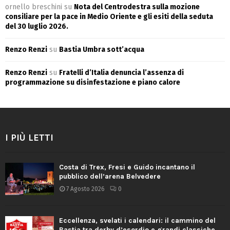
ornello breschini
su
Nota del Centrodestra sulla mozione
consiliare per la pace in Medio Oriente e gli esiti della seduta
del 30 luglio 2026.
Renzo Renzi
su
Bastia Umbra sott’acqua
Renzo Renzi
su
Fratelli d’Italia denuncia l’assenza di
programmazione su disinfestazione e piano calore
I PIÙ LETTI
Costa di Trex, Fresi e Guido incantano il
pubblico dell’arena Belvedere
7 Agosto 2026
0
Eccellenza, svelati i calendari: il cammino del
Bastia tra derby d’esordio e grandi classiche