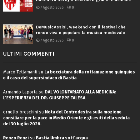
7 Agosto 2026
0
DeMusicAssisi, weekend con il festival che
rende viva e popolare la musica medievale
7 Agosto 2026
0
ULTIMI COMMENTI
Marco Tettamanti
su
La bocciatura della rottamazione quinquies
e il caso del supersindaco di Bastia
Armando Laporta
su
DAL VOLONTARIATO ALLA MEDICINA:
L’ESPERIENZA DEL DR. GIUSEPPE TALESA.
ornello breschini
su
Nota del Centrodestra sulla mozione
consiliare per la pace in Medio Oriente e gli esiti della seduta
del 30 luglio 2026.
Renzo Renzi
su
Bastia Umbra sott’acqua