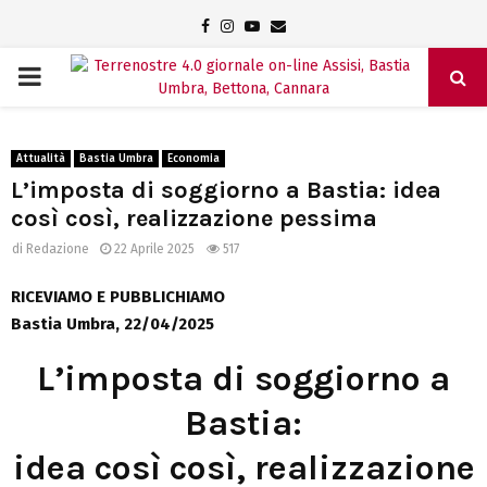
Facebook
Instagram
Youtube
Email
PRIMARY
MENU
Attualità
Bastia Umbra
Economia
L’imposta di soggiorno a Bastia: idea
così così, realizzazione pessima
di
Redazione
22 Aprile 2025
517
RICEVIAMO E PUBBLICHIAMO
Bastia Umbra, 22/04/2025
L’imposta di soggiorno a
Bastia:
idea così così, realizzazione