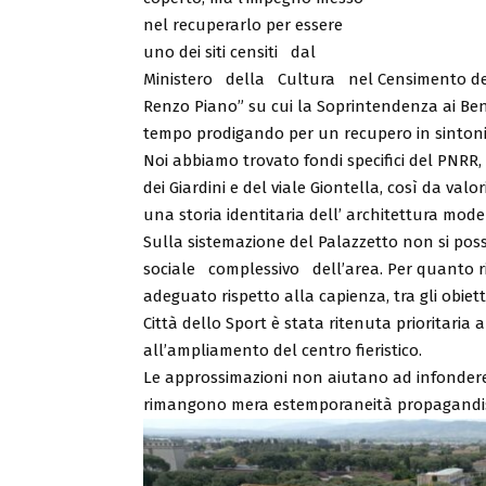
nel recuperarlo per essere
uno dei siti censiti dal
Ministero della Cultura nel Censimento delle
Renzo Piano” su cui la Soprintendenza ai Beni 
tempo prodigando per un recupero in sintonia 
Noi abbiamo trovato fondi specifici del PNRR, 
dei Giardini e del viale Giontella, così da valo
una storia identitaria dell’ architettura mo
Sulla sistemazione del Palazzetto non si po
sociale complessivo dell’area. Per quanto ri
adeguato rispetto alla capienza, tra gli obiett
Città dello Sport è stata ritenuta prioritari
all’ampliamento del centro fieristico.
Le approssimazioni non aiutano ad infondere 
rimangono mera estemporaneità propagandis