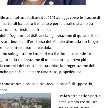
 architetture italiane dal 1945 ad oggi, come le “casine di
culturali ha posto il vincolo e per le quali ci stiamo da
con il contesto e la fruibilità.
della Regione, del GSE, per la rigenerazione di questo sito e
rizzare, insieme all’ex chiesa dell’Ospizio Giontella un luogo,
derna e contemporanea bastiola.
ssono solo guardare i numeri ma il valore culturale e
guarda la realizzazione di un impianto sportivo più
ivi condivisi del Centro destra unito, la progettazione della
a anche perché, da sempre rimarcato, propedeutica
conoscenze e senso di sicurezza e serietà di approccio,
tica.
Il Palazzetto dello Sport di
Bastia Umbra costituisce
una delle strutture