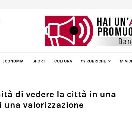
ECONOMIA
SPORT
CULTURA
tn
RUBRICHE
tn
VID
ità di vedere la città in una
i una valorizzazione