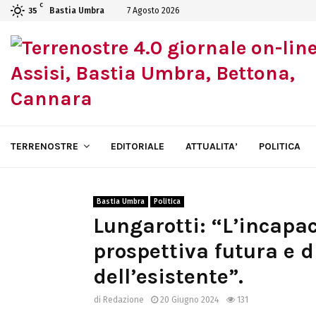
C
Bastia Umbra
7 Agosto 2026
35
TERRENOSTRE
EDITORIALE
ATTUALITA’
POLITICA
Bastia Umbra
Politica
Lungarotti: “L’incapac
prospettiva futura e d
dell’esistente”.
di
Redazione
20 Giugno 2024
131