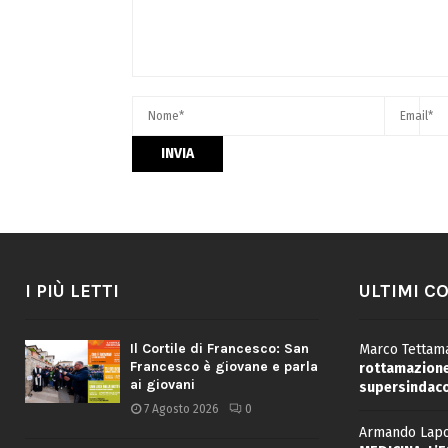
I PIÙ LETTI
ULTIMI C
Il Cortile di Francesco: San
Marco Tettama
Francesco è giovane e parla
rottamazione 
ai giovani
supersindaco
7 Agosto 2026
0
Armando Lapo