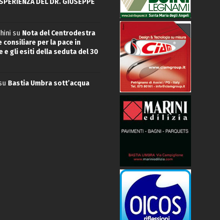
ESPERIENZA DEL DR. GIUSEPPE
hini
su
Nota del Centrodestra
 consiliare per la pace in
 e gli esiti della seduta del 30
su
Bastia Umbra sott’acqua