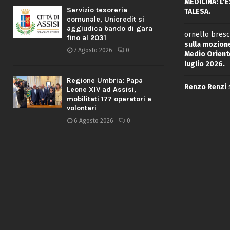
MEDICINA: L’
Servizio tesoreria
TALESA.
comunale, Unicredit si
aggiudica bando di gara
ornello bresc
fino al 2031
sulla mozione
7 Agosto 2026
0
Medio Oriente
luglio 2026.
Regione Umbria: Papa
Renzo Renzi
Leone XIV ad Assisi,
mobilitati 177 operatori e
volontari
6 Agosto 2026
0