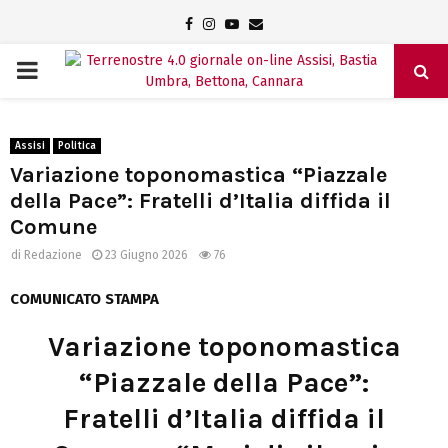
Facebook
Instagram
Youtube
Email
PRIMARY
MENU
Assisi
Politica
Variazione toponomastica “Piazzale
della Pace”: Fratelli d’Italia diffida il
Comune
di
Redazione
23 Giugno 2026
76
COMUNICATO STAMPA
Variazione toponomastica
“Piazzale della Pace”:
Fratelli d’Italia diffida il