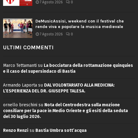
7 Agosto 2026
0
DeMusicAssisi, weekend con il festival che
rende viva e popolare la musica medievale
7 Agosto 2026
0
ULTIMI COMMENTI
Marco Tettamanti
su
La bocciatura della rottamazione quinquies
e il caso del supersindaco di Bastia
Armando Laporta
su
DAL VOLONTARIATO ALLA MEDICINA:
L’ESPERIENZA DEL DR. GIUSEPPE TALESA.
ornello breschini
su
Nota del Centrodestra sulla mozione
consiliare per la pace in Medio Oriente e gli esiti della seduta
del 30 luglio 2026.
Renzo Renzi
su
Bastia Umbra sott’acqua