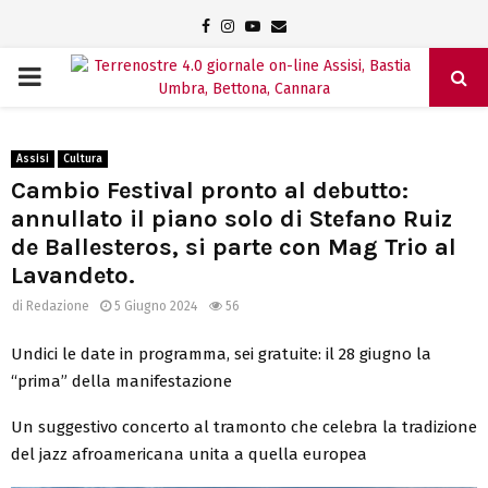
Facebook
Instagram
Youtube
Email
PRIMARY
MENU
Assisi
Cultura
Cambio Festival pronto al debutto:
annullato il piano solo di Stefano Ruiz
de Ballesteros, si parte con Mag Trio al
Lavandeto.
di
Redazione
5 Giugno 2024
56
Undici le date in programma, sei gratuite: il 28 giugno la
“prima” della manifestazione
Un suggestivo concerto al tramonto che celebra la tradizione
del jazz afroamericana unita a quella europea