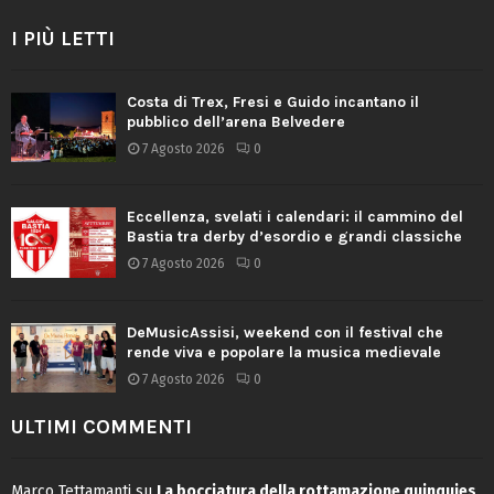
I PIÙ LETTI
Costa di Trex, Fresi e Guido incantano il
pubblico dell’arena Belvedere
7 Agosto 2026
0
Eccellenza, svelati i calendari: il cammino del
Bastia tra derby d’esordio e grandi classiche
7 Agosto 2026
0
DeMusicAssisi, weekend con il festival che
rende viva e popolare la musica medievale
7 Agosto 2026
0
ULTIMI COMMENTI
Marco Tettamanti
su
La bocciatura della rottamazione quinquies