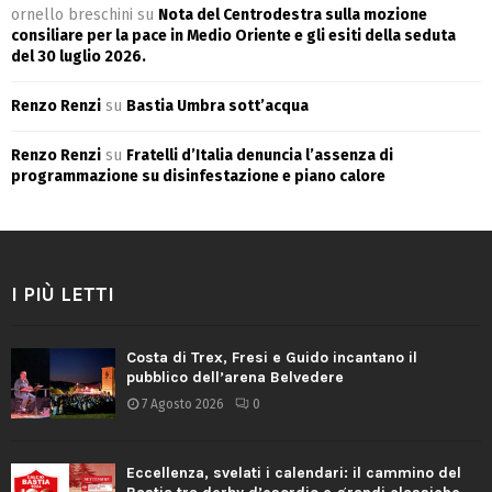
ornello breschini
su
Nota del Centrodestra sulla mozione
consiliare per la pace in Medio Oriente e gli esiti della seduta
del 30 luglio 2026.
Renzo Renzi
su
Bastia Umbra sott’acqua
Renzo Renzi
su
Fratelli d’Italia denuncia l’assenza di
programmazione su disinfestazione e piano calore
I PIÙ LETTI
Costa di Trex, Fresi e Guido incantano il
pubblico dell’arena Belvedere
7 Agosto 2026
0
Eccellenza, svelati i calendari: il cammino del