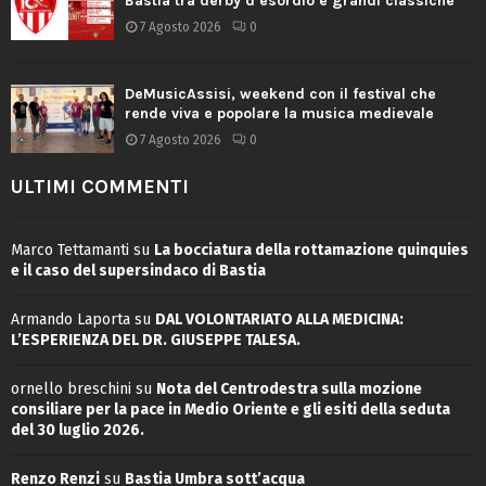
Bastia tra derby d’esordio e grandi classiche
7 Agosto 2026
0
DeMusicAssisi, weekend con il festival che
rende viva e popolare la musica medievale
7 Agosto 2026
0
ULTIMI COMMENTI
Marco Tettamanti
su
La bocciatura della rottamazione quinquies
e il caso del supersindaco di Bastia
Armando Laporta
su
DAL VOLONTARIATO ALLA MEDICINA:
L’ESPERIENZA DEL DR. GIUSEPPE TALESA.
ornello breschini
su
Nota del Centrodestra sulla mozione
consiliare per la pace in Medio Oriente e gli esiti della seduta
del 30 luglio 2026.
Renzo Renzi
su
Bastia Umbra sott’acqua