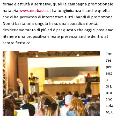
forme e attività alternative, quali la campagna promozionale
natalizia
www.amabastia.it
La lungimiranza è anche quella
che ci ha permesso di intercettare tutti i bandi di promozione.
Non ci basta una singola fiera, una sporadica novità,
desideriamo tanto di più ed è per questo che oggi ci possiamo
ritenere una propositiva e reale presenza anche dentro al
centro fieristico.
Con
l’es
peri
enz
a
di E
uro
cho
cola
te, E