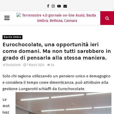
Facebook
Instagram
Youtube
Email
PRIMARY
MENU
Bastia Umbra
Eurochocolate, una opportunità ieri
come domani. Ma non tutti sarebbero in
grado di pensarla alla stessa maniera.
di
Redazione
7 Marzo 2024
64
Solo chi ragiona utilizzando un pensiero unico e demagogico
e considera il tempo come dimenticanza, può attribuire alla
gestione Lungarotti schiaffi da Eurochocolate.
Le
mot
ivaz