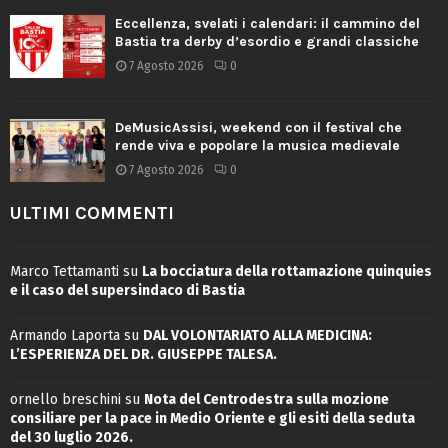
Eccellenza, svelati i calendari: il cammino del
Bastia tra derby d’esordio e grandi classiche
7 Agosto 2026
0
DeMusicAssisi, weekend con il festival che
rende viva e popolare la musica medievale
7 Agosto 2026
0
ULTIMI COMMENTI
Marco Tettamanti
su
La bocciatura della rottamazione quinquies
e il caso del supersindaco di Bastia
Armando Laporta
su
DAL VOLONTARIATO ALLA MEDICINA:
L’ESPERIENZA DEL DR. GIUSEPPE TALESA.
ornello breschini
su
Nota del Centrodestra sulla mozione
consiliare per la pace in Medio Oriente e gli esiti della seduta
del 30 luglio 2026.