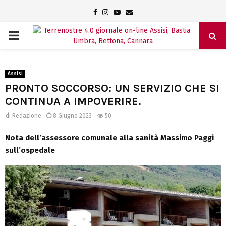
Facebook
Instagram
Youtube
Email
PRIMARY
MENU
Assisi
PRONTO SOCCORSO: UN SERVIZIO CHE SI
CONTINUA A IMPOVERIRE.
di
Redazione
8 Giugno 2023
50
Nota dell’assessore comunale alla sanità Massimo Paggi
sull’ospedale