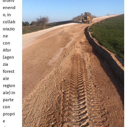
interv
enend
o, in
collab
orazio
ne
con
Afor
(agen
zia
forest
ale
region
ale) in
parte
con
propri
e