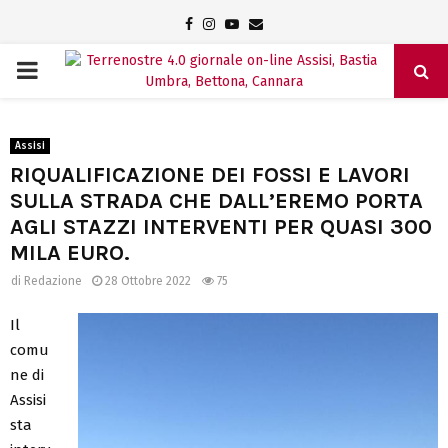
Facebook
Instagram
Youtube
Email
PRIMARY
MENU
Assisi
RIQUALIFICAZIONE DEI FOSSI E LAVORI
SULLA STRADA CHE DALL’EREMO PORTA
AGLI STAZZI INTERVENTI PER QUASI 300
MILA EURO.
di
Redazione
28 Ottobre 2022
75
Il
comu
ne di
Assisi
sta