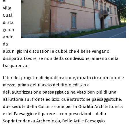
di
Villa
Gual
di sta
gener
ando
da
alcuni giorni discussioni e dubbi, che è bene vengano
dissipati a favore, se non della condivisione, almeno della
trasparenza.
L’iter del progetto di riqualificazione, durato circa un anno e
mezzo, prima del rilas
cio del titolo edilizio e
dell’a
utorizzazione paesaggistica ha visto ben più di una
istruttoria sul fronte edilizio, due istruttorie paesaggistiche,
due sedute della Commissione per la Qualità A
rchitettonica
e del Paesaggio e
il parere – con prescrizioni – del
la
Soprintendenza Archeologia, B
elle Arti e Paesaggio.