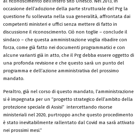
al riconoscimento dell’intero sito U
nesco
. Nel 2013, in
occasione dell’adozione della parte strutturale del P
rg
la
questione fu sollevata nella sua generalità, affrontata dai
competenti ministeri e uffici senza mettere di fatto in
discussione il riconoscimento
. Ciò non toglie – conclude il
s
indaco – che questa amministrazione voglia ribadire con
forza, come già fatto nei documenti programmatici e con
alcune varianti già in atto, che il P
rg
debba essere oggetto di
una profonda revisione e che questo sarà un punto del
programma e dell’azione amministrativa del prossimo
mandato.
Peraltro
,
già nel corso di questo mandato
,
l’amministrazione
si è impegnata per un “progetto strategico dell’ambito della
protezione speciale di Assisi” intercettando risorse
ministeriali nel 2020, purtroppo anche questo procedimento
è stato inevitabilmente rallentato dal Covid ma sarà attivato
nei prossimi mesi.”