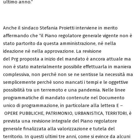
ultimo anno.”
Anche il s
indaco
Stefania Proietti
interviene in merito
affermando che “il Piano regolatore generale vigente non è
stato partorito da questa amministrazione, né nella
ideazione né nella approvazione. La revisione
del P
rg
proposta a inizio del mandato è ancora attuale ma
non è stato materialmente possibile effettuarla in maniera
complessiva, non perché non se ne sentisse la necessità ma
semplicemente perché sono mancati i tempi e le oggettive
possibilità tra un terremoto e una pandemia. Nelle linee
programmatiche di mandato contenute nel Doc
umento
unico di p
rogrammazione, in particolare alla lettera E
–
OPERE PUBBLICHE, PATRIMONIO, URBANISTICA, TERRITORI, è
prevista una
revisione integrale del Piano regolatore
g
enerale finalizzata alla valorizzazione e tutela del
territorio. In questi ultimi tre anni, come si evince da alcuni