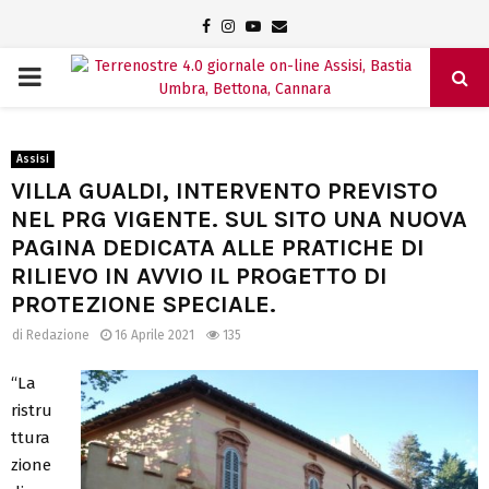
Facebook
Instagram
Youtube
Email
PRIMARY
MENU
Assisi
VILLA GUALDI, INTERVENTO PREVISTO
NEL PRG VIGENTE. SUL SITO UNA NUOVA
PAGINA DEDICATA ALLE PRATICHE DI
RILIEVO IN AVVIO IL PROGETTO DI
PROTEZIONE SPECIALE.
di
Redazione
16 Aprile 2021
135
“La
ristru
ttura
zione