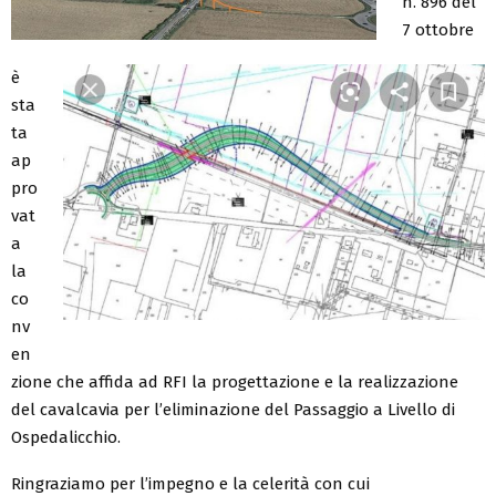
n. 896 del
7 ottobre
è
sta
ta
ap
pro
vat
a
la
co
nv
en
zione che affida ad RFI la progettazione e la realizzazione
del cavalcavia per l’eliminazione del Passaggio a Livello di
Ospedalicchio.
Ringraziamo per l’impegno e la celerità con cui