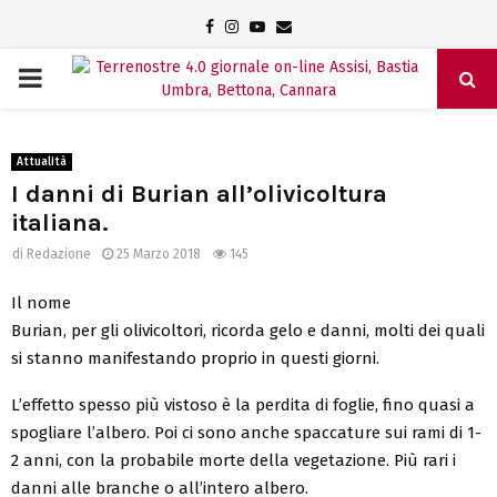
Facebook
Instagram
Youtube
Email
PRIMARY
MENU
Attualità
I danni di Burian all’olivicoltura
italiana.
di
Redazione
25 Marzo 2018
145
Il nome
Burian, per gli olivicoltori, ricorda gelo e danni, molti dei quali
si stanno manifestando proprio in questi giorni.
L’effetto spesso più vistoso è la perdita di foglie, fino quasi a
spogliare l’albero. Poi ci sono anche spaccature sui rami di 1-
2 anni, con la probabile morte della vegetazione. Più rari i
danni alle branche o all’intero albero.