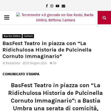
Facebook
Instagram
Youtube
Email
PRIMARY
MENU
Bastia Umbra
Cultura
BasFest Teatro in piazza con “La
Ridichulosa Historia de Pulcinella
Cornuto Immaginario”
di
Redazione
26 Giugno 2026
50
COMUNICATO STAMPA
BasFest Teatro in piazza con “La
Ridichulosa Historia de Pulcinella
Cornuto Immaginario”: a Bastia
Umbra una serata di comicità,