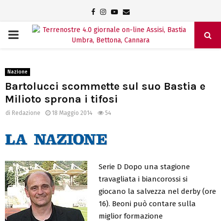
Facebook
Instagram
Youtube
Email
PRIMARY
MENU
Nazione
Bartolucci scommette sul suo Bastia e
Milioto sprona i tifosi
di
Redazione
18 Maggio 2014
54
Serie D Dopo una stagione
travagliata i biancorossi si
giocano la salvezza nel derby (ore
16). Beoni può contare sulla
miglior formazione