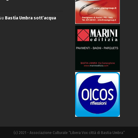
su
Bastia Umbra sott’acqua
(c) 2021 - Associazione Culturale “Libera Vox città di Bastia Umbra”