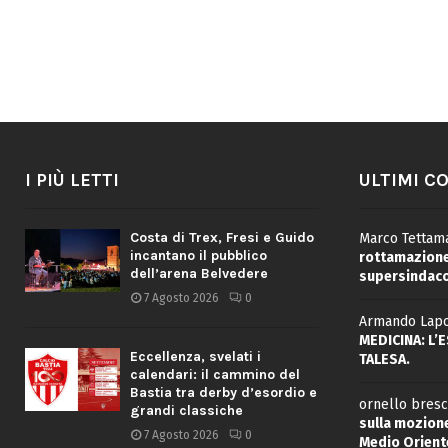
I PIÙ LETTI
ULTIMI C
Costa di Trex, Fresi e Guido
Marco Tettama
incantano il pubblico
rottamazione 
dell’arena Belvedere
supersindaco
7 Agosto 2026
0
Armando Lapo
MEDICINA: L’
Eccellenza, svelati i
TALESA.
calendari: il cammino del
Bastia tra derby d’esordio e
ornello bresc
grandi classiche
sulla mozione
7 Agosto 2026
0
Medio Oriente