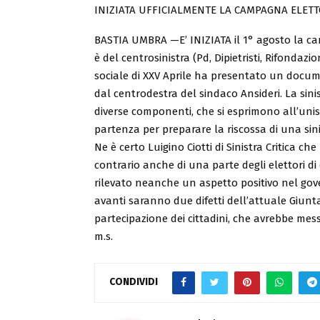
INIZIATA UFFICIALMENTE LA CAMPAGNA ELETT
BASTIA UMBRA —E’ INIZIATA il 1° agosto la cam
è del centrosinistra (Pd, Dipietristi, Rifondazio
sociale di XXV Aprile ha presentato un docume
dal centrodestra del sindaco Ansideri. La sinist
diverse componenti, che si esprimono all’uni
partenza per preparare la riscossa di una sinis
Ne è certo Luigino Ciotti di Sinistra Critica c
contrario anche di una parte degli elettori di 
rilevato neanche un aspetto positivo nel govern
avanti saranno due difetti dell’attuale Giunt
partecipazione dei cittadini, che avrebbe mess
m.s.
CONDIVIDI