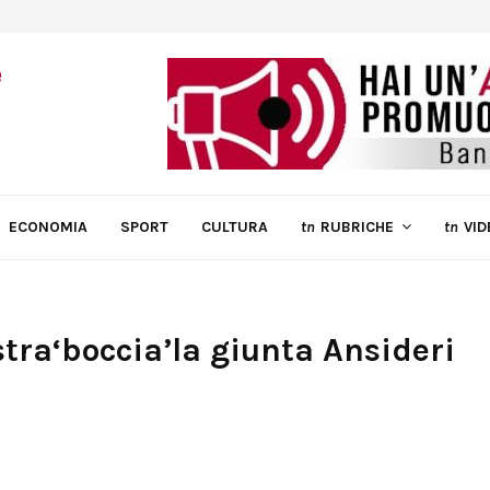
ECONOMIA
SPORT
CULTURA
tn
RUBRICHE
tn
VID
istra‘boccia’la giunta Ansideri