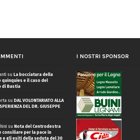
OMMENTI
I NOSTRI SPONSOR
nti
su
La bocciatura della
quinquies e il caso del
 di Bastia
rta
su
DAL VOLONTARIATO ALLA
ESPERIENZA DEL DR. GIUSEPPE
hini
su
Nota del Centrodestra
 consiliare per la pace in
 e gli esiti della seduta del 30