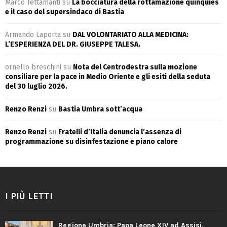
Marco Tettamanti
su
La bocciatura della rottamazione quinquies
e il caso del supersindaco di Bastia
Armando Laporta
su
DAL VOLONTARIATO ALLA MEDICINA:
L’ESPERIENZA DEL DR. GIUSEPPE TALESA.
ornello breschini
su
Nota del Centrodestra sulla mozione
consiliare per la pace in Medio Oriente e gli esiti della seduta
del 30 luglio 2026.
Renzo Renzi
su
Bastia Umbra sott’acqua
Renzo Renzi
su
Fratelli d’Italia denuncia l’assenza di
programmazione su disinfestazione e piano calore
I PIÙ LETTI
Regione Umbria: Papa Leone XIV ad Assisi,