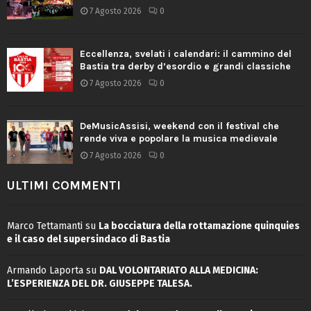
7 Agosto 2026
0
Eccellenza, svelati i calendari: il cammino del
Bastia tra derby d’esordio e grandi classiche
7 Agosto 2026
0
DeMusicAssisi, weekend con il festival che
rende viva e popolare la musica medievale
7 Agosto 2026
0
ULTIMI COMMENTI
Marco Tettamanti
su
La bocciatura della rottamazione quinquies
e il caso del supersindaco di Bastia
Armando Laporta
su
DAL VOLONTARIATO ALLA MEDICINA:
L’ESPERIENZA DEL DR. GIUSEPPE TALESA.