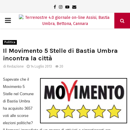
Facebook
Instagram
Youtube
Email
PRIMARY
MENU
Politica
Il Movimento 5 Stelle di Bastia Umbra
incontra la città
di
Redazione
14 Luglio 2013
20
Sapevate che il
Movimento 5
Stelle nel Comune
di Bastia Umbra
ha acquisito 3657
voti alle scorse
elezioni politiche?