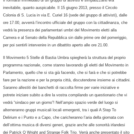
Il formarsi immediato di un gruppo di attivisti e simpatizzanti era
inevitabile, quanto auspicabile. Il 15 giugno 2013, presso il Circolo
Colonia di S. Lucia in via E. Curiel 16 (sede del gruppo di attivisti), dalle
ore 17.00, avverrà l’incontro ufficiale del gruppo con la cittadinanza, che
vedrà la presenza dei parlamentari umbri del Movimento eletti alla
Camera e al Senato della Repubblica sin dalle prime ore del pomeriggio,
per poi sentirli intervenire in un dibattito aperto alle ore 21.00.
Il Movimento 5 Stelle di Bastia Umbra spiegherà la struttura del proprio
programma nazionale, come stanno lavorando gli eletti del Movimento in
Parlamento, quello che si sta già facendo, che si farà e che si potrebbe
fare per la nazione e per la propria città, discutendone insieme ai cittadini.
Saranno allestiti dei banchetti di raccolta firme per varie iniziative e
potrete iniziare subito a dire la vostra compilando un questionario che vi
vedrà “sindaco per un giorno”! Nell’ampio spazio verde del luogo si
alterneranno gruppi musicali locali emergenti, tra i quali A Step To
Delirium e i Punto e a Capo, che caricheranno l’aria della giornata con
dell’ottima musica di diversi generi, grazie anche alle sonorità irlandesi
dei Patrick Q Wright and Strange Folk Trio. Verrà anche presentato il sito