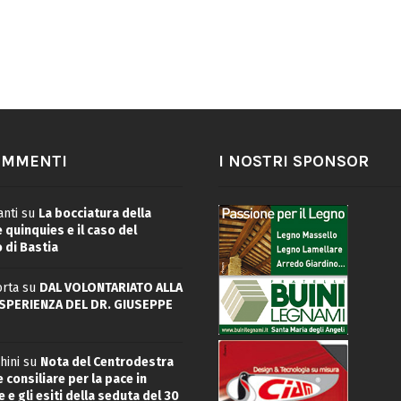
OMMENTI
I NOSTRI SPONSOR
nti
su
La bocciatura della
quinquies e il caso del
 di Bastia
rta
su
DAL VOLONTARIATO ALLA
ESPERIENZA DEL DR. GIUSEPPE
hini
su
Nota del Centrodestra
 consiliare per la pace in
 e gli esiti della seduta del 30