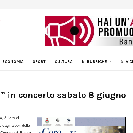
ECONOMIA
SPORT
CULTURA
tn
RUBRICHE
tn
VID
ia” in concerto sabato 8 giugno
, è lieto di
 dagli albori della
 Costano di Bastia