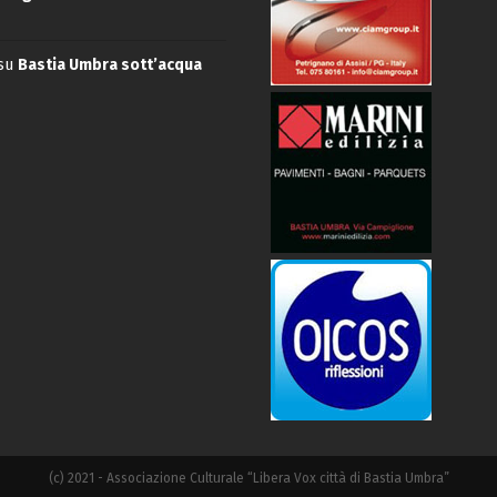
su
Bastia Umbra sott’acqua
(c) 2021 - Associazione Culturale “Libera Vox città di Bastia Umbra”