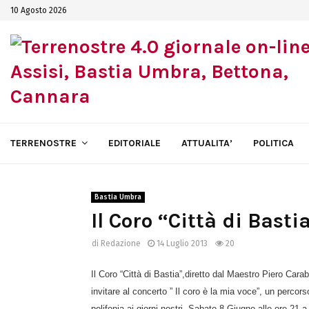
10 Agosto 2026
TERRENOSTRE
EDITORIALE
ATTUALITA’
POLITICA
Bastia Umbra
Il Coro “Città di Bast
di
Redazione
14 Luglio 2013
20
Il Coro “Città di Bastia”,diretto dal Maestro Piero Caraba
invitare al concerto ” Il coro è la mia voce”, u
n percorso
polifonia ai giorni nostri.
Sabato 8 Giugno alle ore 21 a