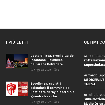
I PIÙ LETTI
ULTIMI C
Costa di Trex, Fresi e Guido
Marco Tettama
incantano il pubblico
rottamazione 
dell’arena Belvedere
supersindaco
7 Agosto 2026
0
Armando Lapo
MEDICINA: L’
Eccellenza, svelati i
TALESA.
calendari: il cammino del
Bastia tra derby d’esordio e
ornello bresc
grandi classiche
sulla mozione
7 Agosto 2026
0
Medio Oriente