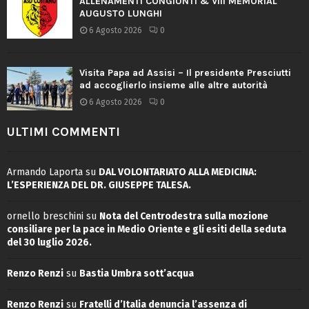
ALLENAMENTI CONGIUNTI & VIII MEMORIAL
AUGUSTO LUNGHI
6 Agosto 2026
0
Visita Papa ad Assisi – Il presidente Presciutti
ad accoglierlo insieme alle altre autorità
6 Agosto 2026
0
ULTIMI COMMENTI
Armando Laporta
su
DAL VOLONTARIATO ALLA MEDICINA:
L’ESPERIENZA DEL DR. GIUSEPPE TALESA.
ornello breschini
su
Nota del Centrodestra sulla mozione
consiliare per la pace in Medio Oriente e gli esiti della seduta
del 30 luglio 2026.
Renzo Renzi
su
Bastia Umbra sott’acqua
Renzo Renzi
su
Fratelli d’Italia denuncia l’assenza di