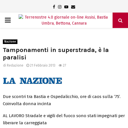
Facebook
Instagram
Youtube
Email
PRIMARY
MENU
Nazione
Tamponamenti in superstrada, è la
paralisi
di
Redazione
21 Febbraio 2013
27
Due scontri tra Bastia e Ospedalicchio, ore di caos sulla ‘75’.
Coinvolta donna incinta
AL LAVORO Stradale e vigili del fuoco sono stati impegnati per
liberare la carreggiata