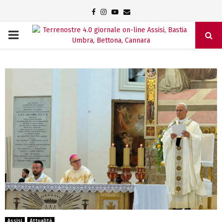
Facebook
Instagram
Youtube
Email
PRIMARY
MENU
Assisi
Attualità