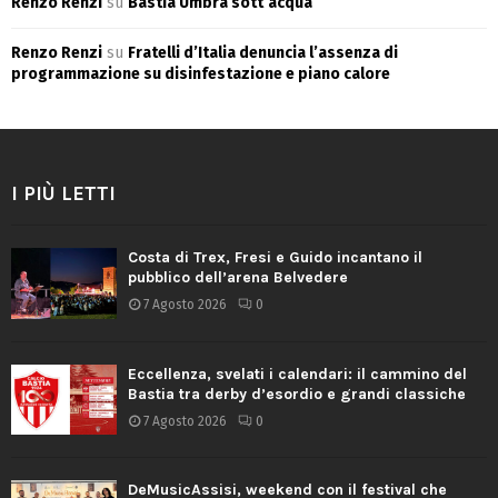
Renzo Renzi
su
Bastia Umbra sott’acqua
Renzo Renzi
su
Fratelli d’Italia denuncia l’assenza di
programmazione su disinfestazione e piano calore
I PIÙ LETTI
Costa di Trex, Fresi e Guido incantano il
pubblico dell’arena Belvedere
7 Agosto 2026
0
Eccellenza, svelati i calendari: il cammino del
Bastia tra derby d’esordio e grandi classiche
7 Agosto 2026
0
DeMusicAssisi, weekend con il festival che