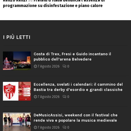
Renzo Renzi
su
Fratelli d’Italia denuncia l’assenza di
programmazione su disinfestazione e piano calore
I PIÙ LETTI
Costa di Trex, Fresi e Guido incantano il
pubblico dell’arena Belvedere
7 Agosto 2026
0
Eccellenza, svelati i calendari: il cammino del
Bastia tra derby d’esordio e grandi classiche
7 Agosto 2026
0
DeMusicAssisi, weekend con il festival che
rende viva e popolare la musica medievale
7 Agosto 2026
0