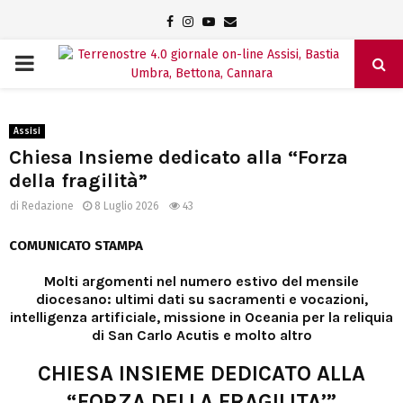
Facebook
Instagram
Youtube
Email
PRIMARY
MENU
Assisi
Chiesa Insieme dedicato alla “Forza
della fragilità”
di
Redazione
8 Luglio 2026
43
COMUNICATO STAMPA
Molti argomenti nel numero estivo del mensile
diocesano: ultimi dati su sacramenti e vocazioni,
intelligenza artificiale, missione in Oceania per la reliquia
di San Carlo Acutis e molto altro
CHIESA INSIEME DEDICATO ALLA
“FORZA DELLA FRAGILITA’”