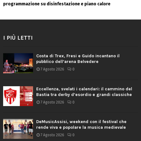
programmazione su disinfestazione e piano calore
I PIÙ LETTI
Costa di Trex, Fresi e Guido incantano il
pubblico dell’arena Belvedere
7 Agosto 2026
0
Eccellenza, svelati i calendari: il cammino del
Bastia tra derby d’esordio e grandi classiche
7 Agosto 2026
0
DeMusicAssisi, weekend con il festival che
rende viva e popolare la musica medievale
7 Agosto 2026
0