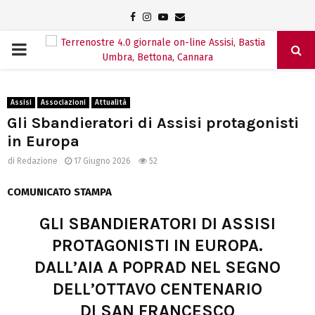
Facebook
Instagram
Youtube
Email
PRIMARY
MENU
Assisi
Associazioni
Attualità
Gli Sbandieratori di Assisi protagonisti
in Europa
di
Redazione
17 Giugno 2026
52
COMUNICATO STAMPA
GLI SBANDIERATORI DI ASSISI
PROTAGONISTI IN EUROPA.
DALL’AIA A POPRAD NEL SEGNO
DELL’OTTAVO CENTENARIO
DI SAN FRANCESCO