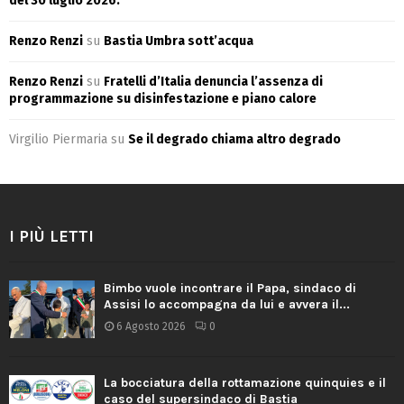
del 30 luglio 2026.
Renzo Renzi
su
Bastia Umbra sott’acqua
Renzo Renzi
su
Fratelli d’Italia denuncia l’assenza di
programmazione su disinfestazione e piano calore
Virgilio Piermaria
su
Se il degrado chiama altro degrado
I PIÙ LETTI
Bimbo vuole incontrare il Papa, sindaco di
Assisi lo accompagna da lui e avvera il...
6 Agosto 2026
0
La bocciatura della rottamazione quinquies e il
caso del supersindaco di Bastia