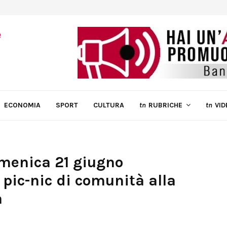
ECONOMIA
SPORT
CULTURA
tn
RUBRICHE
tn
VID
omenica 21 giugno
pic-nic di comunità alla
a