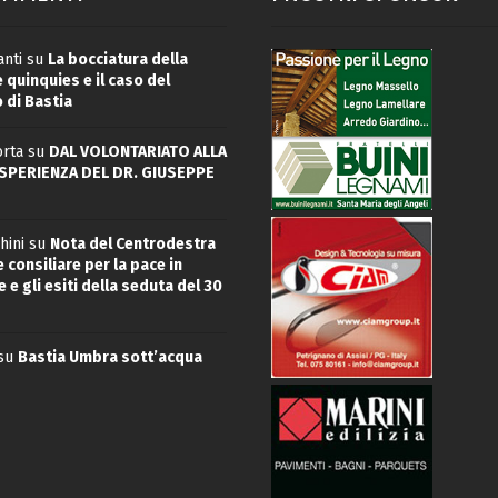
nti
su
La bocciatura della
quinquies e il caso del
 di Bastia
rta
su
DAL VOLONTARIATO ALLA
ESPERIENZA DEL DR. GIUSEPPE
hini
su
Nota del Centrodestra
 consiliare per la pace in
 e gli esiti della seduta del 30
su
Bastia Umbra sott’acqua