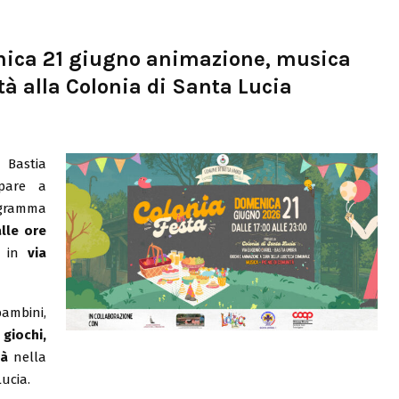
enica 21 giugno animazione, musica
tà alla Colonia di Santa Lucia
 Bastia
ipare a
ogramma
alle ore
, in
via
ambini,
n
giochi,
tà
nella
ucia.