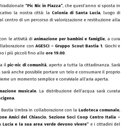
 tradizionale
“Pic Nic in Piazza”
, che quest’anno si sposta in
cativo la nostra città: la
Colonia di Santa Lucia
, luogo di
 al centro di un percorso di valorizzazione e restituzione alla
on le attività di
animazione per bambini e famiglie
, a cura
collaborazione con
AGESCI – Gruppo Scout Bastia 1
. Giochi e
i più piccoli fino alle
ore 19.00
.
a il
pic-nic di comunità
, aperto a tutta la cittadinanza. Sarà
a sarà anche possibile portare un telo e consumare il proprio
sieme un momento semplice e conviviale all’aria aperta.
mazione musicale
. La distribuzione dell’acqua sarà curata
ncigena
.
 Bastia Umbra in collaborazione con la
Ludoteca comunale
,
one Amici del Chiascio
,
Sezione Soci Coop Centro Italia –
a Lucia e la sua area verde devono vivere”
e i cittadini del