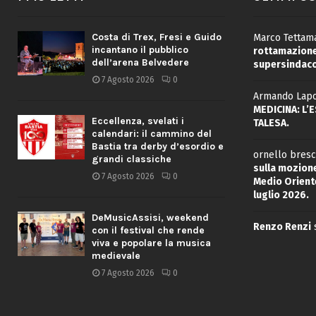
Costa di Trex, Fresi e Guido
Marco Tettama
incantano il pubblico
rottamazione 
dell’arena Belvedere
supersindaco
7 Agosto 2026
0
Armando Lapo
MEDICINA: L’
Eccellenza, svelati i
TALESA.
calendari: il cammino del
Bastia tra derby d’esordio e
ornello bresc
grandi classiche
sulla mozione
7 Agosto 2026
0
Medio Oriente
luglio 2026.
DeMusicAssisi, weekend
Renzo Renzi
con il festival che rende
viva e popolare la musica
medievale
7 Agosto 2026
0