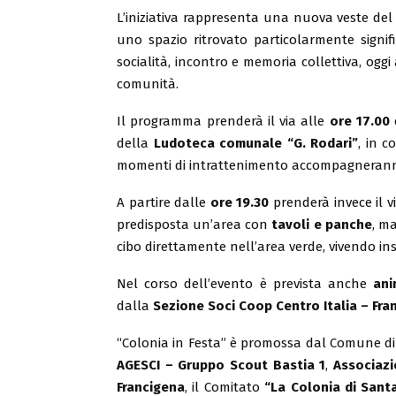
L’iniziativa rappresenta una nuova veste del
uno spazio ritrovato particolarmente signifi
socialità, incontro e memoria collettiva, oggi
comunità.
Il programma prenderà il via alle
ore 17.00
c
della
Ludoteca comunale “G. Rodari”
, in 
momenti di intrattenimento accompagneranno 
A partire dalle
ore 19.30
prenderà invece il vi
predisposta un’area con
tavoli e panche
, m
cibo direttamente nell’area verde, vivendo in
Nel corso dell’evento è prevista anche
ani
dalla
Sezione Soci Coop Centro Italia – Fra
“Colonia in Festa” è promossa dal Comune di
AGESCI – Gruppo Scout Bastia 1
,
Associazi
Francigena
, il Comitato
“La Colonia di Sant