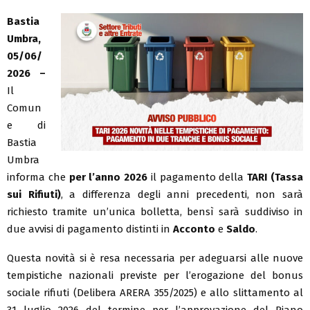
Bastia
Umbra,
05/06/
2026 –
Il
Comun
e di
Bastia
Umbra
informa che
per l’anno 2026
il pagamento della
TARI (Tassa
sui Rifiuti)
, a differenza degli anni precedenti, non sarà
richiesto tramite un’unica bolletta, bensì sarà suddiviso in
due avvisi di pagamento distinti in
Acconto
e
Saldo
.
Questa novità si è resa necessaria per adeguarsi alle nuove
tempistiche nazionali previste per l’erogazione del bonus
sociale rifiuti (Delibera ARERA 355/2025) e allo slittamento al
31 luglio 2026 del termine per l’approvazione del Piano