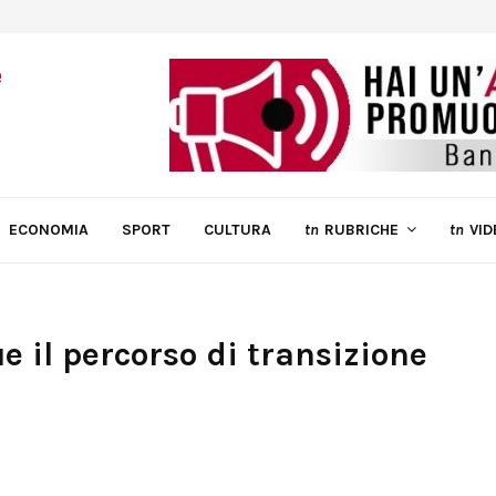
ECONOMIA
SPORT
CULTURA
tn
RUBRICHE
tn
VID
 il percorso di transizione