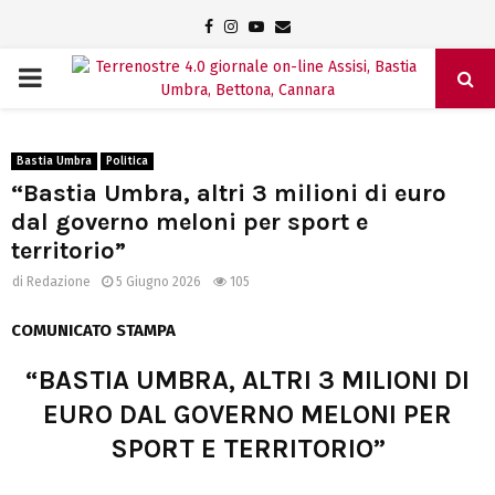
Facebook
Instagram
Youtube
Email
PRIMARY
MENU
Bastia Umbra
Politica
“Bastia Umbra, altri 3 milioni di euro
dal governo meloni per sport e
territorio”
di
Redazione
5 Giugno 2026
105
COMUNICATO STAMPA
“BASTIA UMBRA, ALTRI 3 MILIONI DI
EURO DAL GOVERNO MELONI PER
SPORT E TERRITORIO”