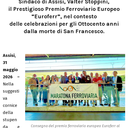
Sindaco di Assisi, Valter Stoppini,
il Prestigioso Premio Ferroviario Europeo
“Euroferr”, nel contesto
delle celebrazioni per gli Ottocento anni
dalla morte di San Francesco.
Assisi,
31
maggio
2026 –
Nella
suggesti
va
cornice
della
stupen
Consegna del premio ferroviario europeo Euroferr al
da e