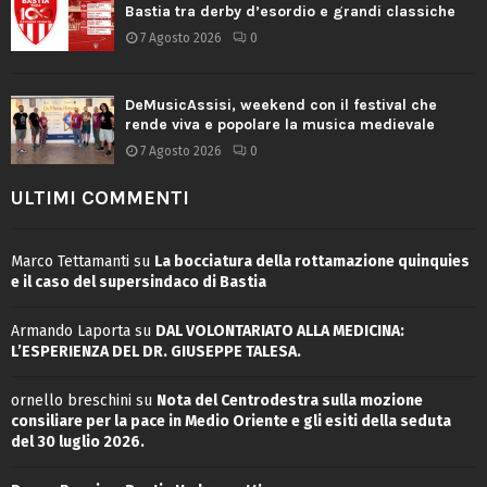
Bastia tra derby d’esordio e grandi classiche
7 Agosto 2026
0
DeMusicAssisi, weekend con il festival che
rende viva e popolare la musica medievale
7 Agosto 2026
0
ULTIMI COMMENTI
Marco Tettamanti
su
La bocciatura della rottamazione quinquies
e il caso del supersindaco di Bastia
Armando Laporta
su
DAL VOLONTARIATO ALLA MEDICINA:
L’ESPERIENZA DEL DR. GIUSEPPE TALESA.
ornello breschini
su
Nota del Centrodestra sulla mozione
consiliare per la pace in Medio Oriente e gli esiti della seduta
del 30 luglio 2026.