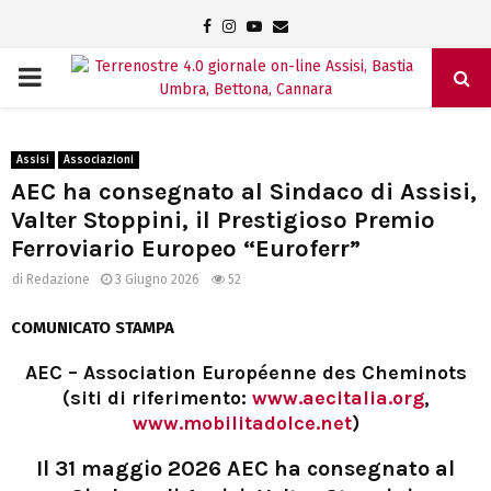
Facebook
Instagram
Youtube
Email
PRIMARY
MENU
Assisi
Associazioni
AEC ha consegnato al Sindaco di Assisi,
Valter Stoppini, il Prestigioso Premio
Ferroviario Europeo “Euroferr”
di
Redazione
3 Giugno 2026
52
COMUNICATO STAMPA
AEC – Association Européenne des Cheminots
(siti di riferimento:
www.aecitalia.org
,
www.mobilitadolce.net
)
Il 31 maggio 2026 AEC ha consegnato al