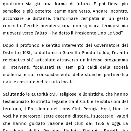
qualcuno sia già una forma di futuro. E poi l’idea più
semplice e più potente, camminare verso. Andare incontro,
accorciare le distanze, trasformare l’empatia in un gesto
concreto. Perché prendersi cura non significa fermarsi, ma
muoversi verso l’altro – ha detto il Presidente Lino Le Voci”.
Dopo il profondo e sentito intervento del Governatore del
Distretto 108L, la dottoressa Graziella Puddu Loddo, l’evento
celebrativo si è articolato attraverso un intenso programma
di interventi, focalizzati sui temi più caldi della società
moderna e sul consolidamento delle storiche partnership
nate e cresciute nel tessuto locale.
Salutando le autorità civili, religiose e lionistiche, che hanno
testimoniato lo stretto legame tra il Club e le istituzioni del
territorio, il Presidente del Lions Club Perugia Host, Lino Le
Voci, ha ripercorso i sette decenni di storia, i successi e i valori
che hanno guidato l’azione del club dal 1956 a oggi. La
Presidente della Regione Umbria Stefania Proietti ha