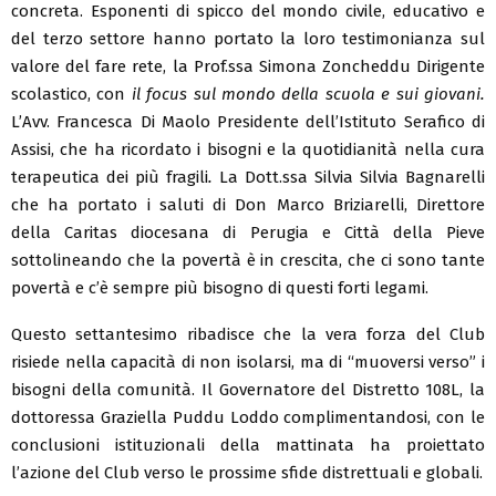
concreta. Esponenti di spicco del mondo civile, educativo e
del terzo settore hanno portato la loro testimonianza sul
valore del fare rete, la Prof.ssa Simona Zoncheddu Dirigente
scolastico, con
il focus sul mondo della scuola e sui giovani.
L’Avv. Francesca Di Maolo Presidente dell’Istituto Serafico di
Assisi, che ha ricordato i bisogni e la quotidianità nella cura
terapeutica dei più fragili
.
La Dott.ssa Silvia Silvia Bagnarelli
che ha portato i saluti di Don Marco Briziarelli, Direttore
della Caritas diocesana di Perugia e Città della Pieve
sottolineando che la povertà è in crescita, che ci sono tante
povertà e c’è sempre più bisogno di questi forti legami.
Questo settantesimo ribadisce che la vera forza del Club
risiede nella capacità di non isolarsi, ma di “muoversi verso” i
bisogni della comunità. Il Governatore del Distretto 108L, la
dottoressa Graziella Puddu Loddo complimentandosi, con le
conclusioni istituzionali della mattinata ha proiettato
l’azione del Club verso le prossime sfide distrettuali e globali.