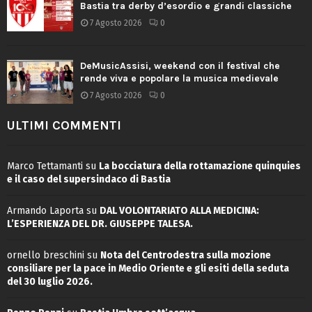
Bastia tra derby d’esordio e grandi classiche
7 Agosto 2026
0
DeMusicAssisi, weekend con il festival che
rende viva e popolare la musica medievale
7 Agosto 2026
0
ULTIMI COMMENTI
Marco Tettamanti
su
La bocciatura della rottamazione quinquies
e il caso del supersindaco di Bastia
Armando Laporta
su
DAL VOLONTARIATO ALLA MEDICINA:
L’ESPERIENZA DEL DR. GIUSEPPE TALESA.
ornello breschini
su
Nota del Centrodestra sulla mozione
consiliare per la pace in Medio Oriente e gli esiti della seduta
del 30 luglio 2026.