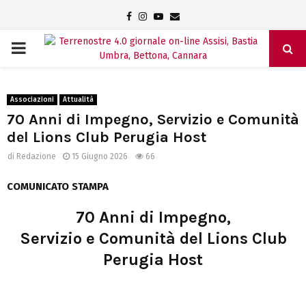
Facebook
Instagram
Youtube
Email
PRIMARY
MENU
Associazioni
Attualità
70 Anni di Impegno, Servizio e Comunità
del Lions Club Perugia Host
di
Redazione
15 Giugno 2026
66
COMUNICATO STAMPA
70 Anni di Impegno,
Servizio e Comunità
del
Lions Club
Perugia Host