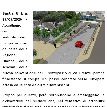
Bastia Umbra,
25/05/2026 –
Accogliamo
con
soddisfazione
l’approvazione
da parte della
Regione
Umbria dello
schema della
nuova convenzione per il sottopasso di via Firenze, perché
finalmente si compie un passo concreto verso un’opera
attesa dalla città da oltre quarant’anni.
Proprio per questo, però, sorprendono e amareggiano le
dichiarazioni del sindaco che, nel tentativo di attribuirsi
interamente il risultato, arriva a sostenere pubblicamente di