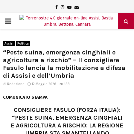
Facebook
Instagram
Youtube
Email
PRIMARY
MENU
Assisi
Politica
“Peste suina, emergenza cinghiali e
agricoltura a rischio” – Il consigliere
Fasulo lancia la mobilitazione a difesa
di Assisi e dell’Umbria
di
Redazione
12 Maggio 2026
188
COMUNICATO STAMPA
CONSIGLIERE FASULO (FORZA ITALIA):
“PESTE SUINA, EMERGENZA CINGHIALI
E AGRICOLTURA A RISCHIO: LA REGIONE
UMBRIA STA SMANTELLANDO