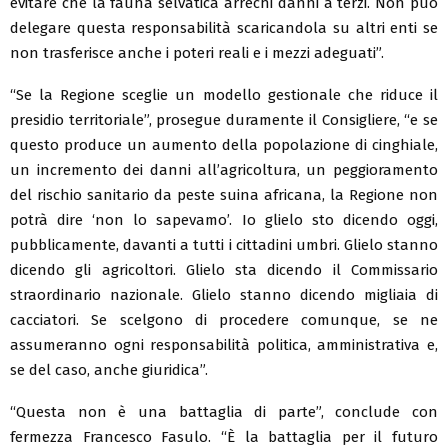
evitare che la fauna selvatica arrechi danni a terzi. Non può
delegare questa responsabilità scaricandola su altri enti se
non trasferisce anche i poteri reali e i mezzi adeguati”.
“Se la Regione sceglie un modello gestionale che riduce il
presidio territoriale”, prosegue duramente il Consigliere, “e se
questo produce un aumento della popolazione di cinghiale,
un incremento dei danni all’agricoltura, un peggioramento
del rischio sanitario da peste suina africana, la Regione non
potrà dire ‘non lo sapevamo’. Io glielo sto dicendo oggi,
pubblicamente, davanti a tutti i cittadini umbri. Glielo stanno
dicendo gli agricoltori. Glielo sta dicendo il Commissario
straordinario nazionale. Glielo stanno dicendo migliaia di
cacciatori. Se scelgono di procedere comunque, se ne
assumeranno ogni responsabilità politica, amministrativa e,
se del caso, anche giuridica”.
“Questa non è una battaglia di parte”, conclude con
fermezza Francesco Fasulo. “È la battaglia per il futuro