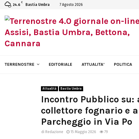
C
Bastia Umbra
7 Agosto 2026
24.6
TERRENOSTRE
EDITORIALE
ATTUALITA’
POLITICA
Attualità
Bastia Umbra
Incontro Pubblico su: 
collettore fognario e 
Parcheggio in Via Po
di
Redazione
15 Maggio 2026
79