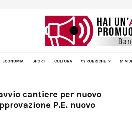
ECONOMIA
SPORT
CULTURA
tn
RUBRICHE
tn
VID
avvio cantiere per nuovo
approvazione P.E. nuovo